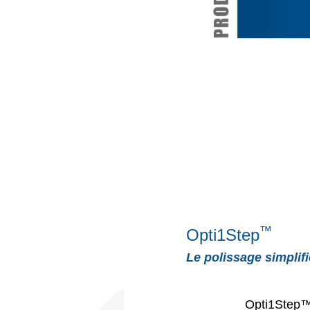
™
Opti1Step
Le polissage simplif
Opti1Step™ 