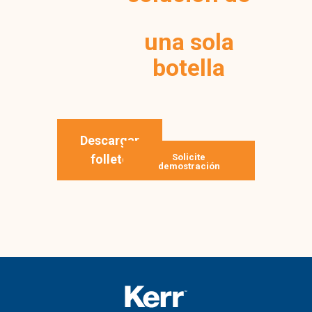
una sola
botella
Descargar
folleto
Solicite
demostración