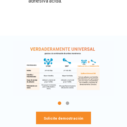
adhesiva ácida.
Solicite demostración