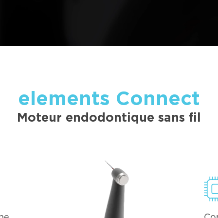
elements Connect
Moteur endodontique sans fil
une
Co