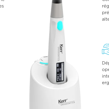
es
rég
pré
alt
Dép
opé
int
erg