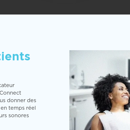
tients
cateur
x Connect
us donner des
 en temps réel
eurs sonores