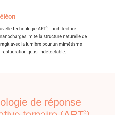
méléon
ouvelle technologie ART
, l’architecture
3
nanocharges imite la structure naturelle de
teragit avec la lumière pour un mimétisme
e restauration quasi indétectable.
ologie de réponse
tive ternaire
(ART
3
)