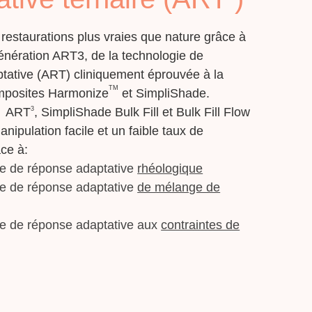
restaurations plus vraies que nature grâce à
génération ART3, de la technologie de
tative (ART) cliniquement éprouvée à la
TM
mposites
Harmonize
et SimpliShade.
3
r
ART
, SimpliShade Bulk Fill et Bulk Fill Flow
anipulation facile et un faible taux de
âce à
:
e de réponse adaptative
rhéologique
e de réponse adaptative
de mélange de
e de réponse adaptative aux
contraintes de