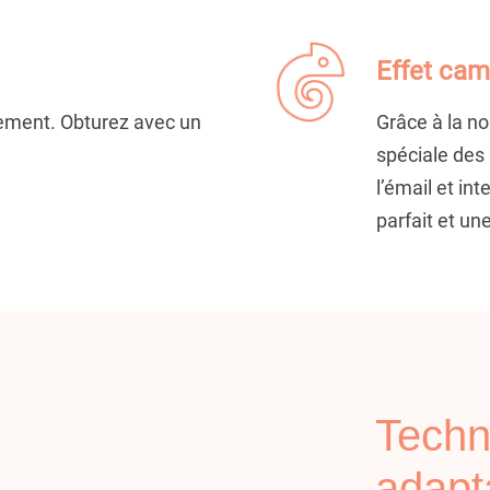
Effet ca
ement. Obturez avec un
Grâce à la n
spéciale des 
l’émail et in
parfait et un
T
echn
adapta