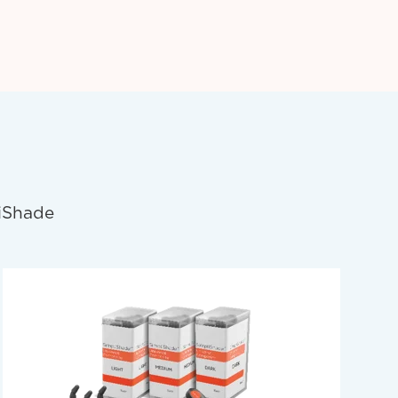
iShade