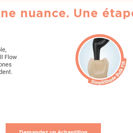
U
ne nuance. Une étap
le
,
ll Flow
zones
 dent
.
Demandez un échantillon